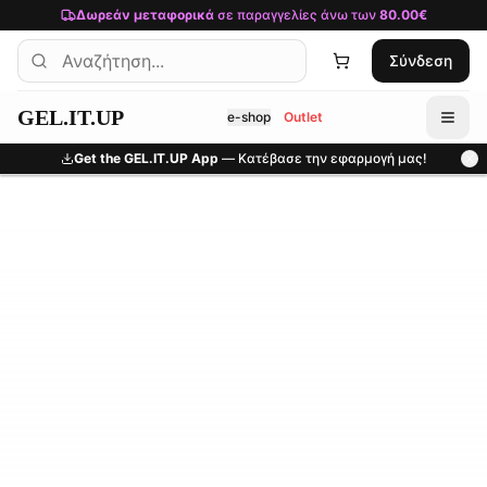
Μετάβαση στο κύριο περιεχόμενο
Δωρεάν μεταφορικά
σε παραγγελίες άνω των
80.00€
Σύνδεση
GEL.IT.UP
e-shop
Outlet
Get the GEL.IT.UP App
— Κατέβασε την εφαρμογή μας!