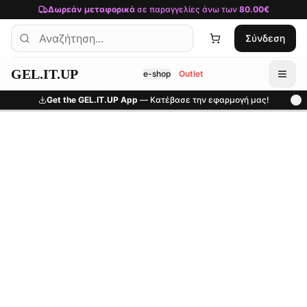
Μετάβαση στο κύριο περιεχόμενο
Δωρεάν μεταφορικά
σε παραγγελίες άνω των
80.00€
Σύνδεση
GEL.IT.UP
e-shop
Outlet
Get the GEL.IT.UP App
— Κατέβασε την εφαρμογή μας!