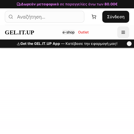
Μετάβαση στο κύριο περιεχόμενο
Δωρεάν μεταφορικά
σε παραγγελίες άνω των
80.00€
Σύνδεση
GEL.IT.UP
e-shop
Outlet
Get the GEL.IT.UP App
— Κατέβασε την εφαρμογή μας!