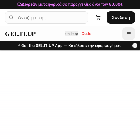
Μετάβαση στο κύριο περιεχόμενο
Δωρεάν μεταφορικά
σε παραγγελίες άνω των
80.00€
Σύνδεση
GEL.IT.UP
e-shop
Outlet
Get the GEL.IT.UP App
— Κατέβασε την εφαρμογή μας!