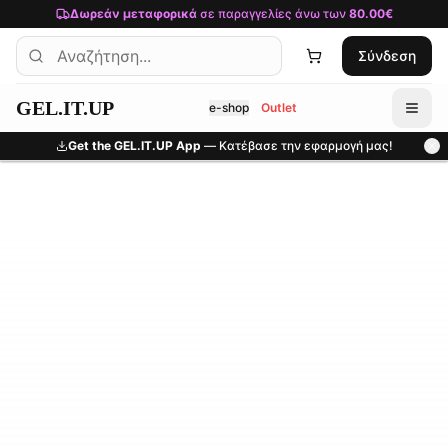
Μετάβαση στο κύριο περιεχόμενο
Δωρεάν μεταφορικά
σε παραγγελίες άνω των
80.00€
Σύνδεση
GEL.IT.UP
e-shop
Outlet
Get the GEL.IT.UP App
— Κατέβασε την εφαρμογή μας!