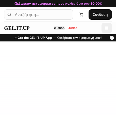
Μετάβαση στο κύριο περιεχόμενο
Δωρεάν μεταφορικά
σε παραγγελίες άνω των
80.00€
Σύνδεση
GEL.IT.UP
e-shop
Outlet
Get the GEL.IT.UP App
— Κατέβασε την εφαρμογή μας!