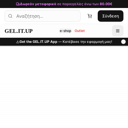
Μετάβαση στο κύριο περιεχόμενο
Δωρεάν μεταφορικά
σε παραγγελίες άνω των
80.00€
Σύνδεση
GEL.IT.UP
e-shop
Outlet
Get the GEL.IT.UP App
— Κατέβασε την εφαρμογή μας!