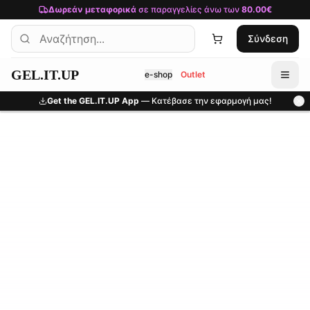
Μετάβαση στο κύριο περιεχόμενο
Δωρεάν μεταφορικά
σε παραγγελίες άνω των
80.00€
Σύνδεση
GEL.IT.UP
e-shop
Outlet
Get the GEL.IT.UP App
— Κατέβασε την εφαρμογή μας!