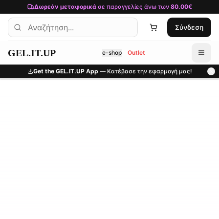
Μετάβαση στο κύριο περιεχόμενο
Δωρεάν μεταφορικά
σε παραγγελίες άνω των
80.00€
Σύνδεση
GEL.IT.UP
e-shop
Outlet
Get the GEL.IT.UP App
— Κατέβασε την εφαρμογή μας!