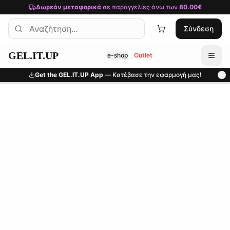
Μετάβαση στο κύριο περιεχόμενο
Δωρεάν μεταφορικά
σε παραγγελίες άνω των
80.00€
Σύνδεση
GEL.IT.UP
e-shop
Outlet
Get the GEL.IT.UP App
— Κατέβασε την εφαρμογή μας!