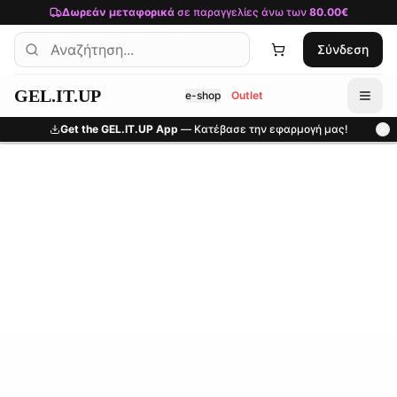
Μετάβαση στο κύριο περιεχόμενο
Δωρεάν μεταφορικά
σε παραγγελίες άνω των
80.00€
Σύνδεση
GEL.IT.UP
e-shop
Outlet
Get the GEL.IT.UP App
— Κατέβασε την εφαρμογή μας!