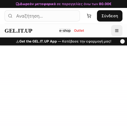
Μετάβαση στο κύριο περιεχόμενο
Δωρεάν μεταφορικά
σε παραγγελίες άνω των
80.00€
Σύνδεση
GEL.IT.UP
e-shop
Outlet
Get the GEL.IT.UP App
— Κατέβασε την εφαρμογή μας!