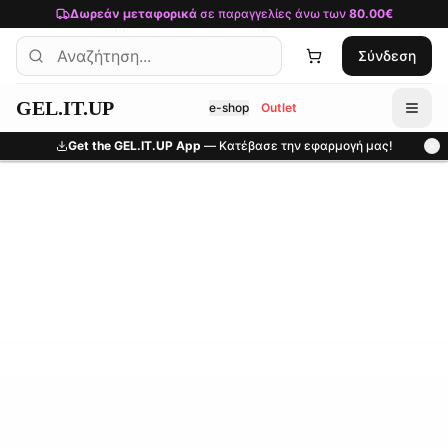
Μετάβαση στο κύριο περιεχόμενο
Δωρεάν μεταφορικά
σε παραγγελίες άνω των
80.00€
Σύνδεση
GEL.IT.UP
e-shop
Outlet
Get the GEL.IT.UP App
— Κατέβασε την εφαρμογή μας!