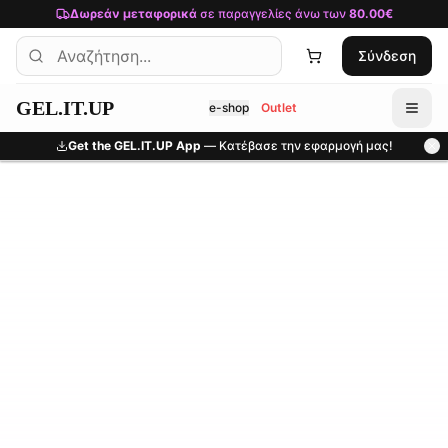
Μετάβαση στο κύριο περιεχόμενο
Δωρεάν μεταφορικά
σε παραγγελίες άνω των
80.00€
Σύνδεση
GEL.IT.UP
e-shop
Outlet
Get the GEL.IT.UP App
— Κατέβασε την εφαρμογή μας!