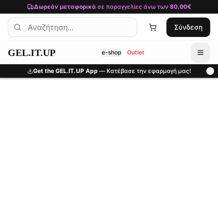
Μετάβαση στο κύριο περιεχόμενο
Δωρεάν μεταφορικά
σε παραγγελίες άνω των
80.00€
Σύνδεση
GEL.IT.UP
e-shop
Outlet
Get the GEL.IT.UP App
— Κατέβασε την εφαρμογή μας!