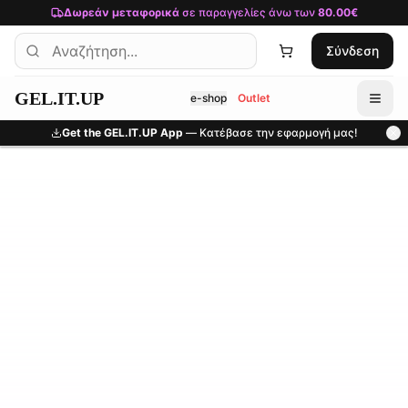
Μετάβαση στο κύριο περιεχόμενο
Δωρεάν μεταφορικά
σε παραγγελίες άνω των
80.00€
Σύνδεση
GEL.IT.UP
e-shop
Outlet
Get the GEL.IT.UP App
— Κατέβασε την εφαρμογή μας!