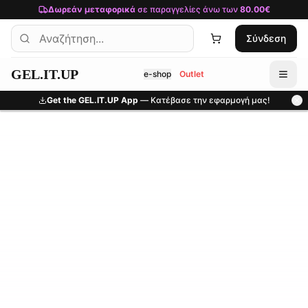
Μετάβαση στο κύριο περιεχόμενο
Δωρεάν μεταφορικά
σε παραγγελίες άνω των
80.00€
Σύνδεση
GEL.IT.UP
e-shop
Outlet
Get the GEL.IT.UP App
— Κατέβασε την εφαρμογή μας!