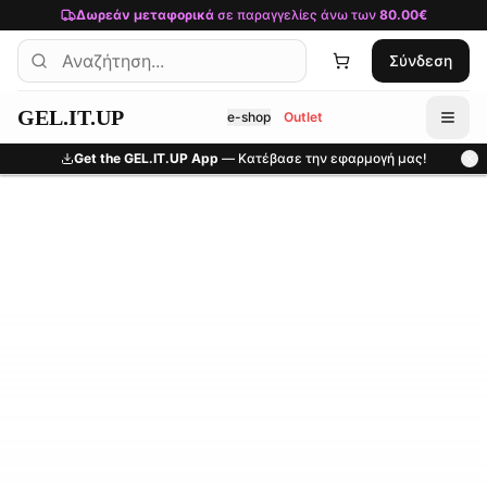
Μετάβαση στο κύριο περιεχόμενο
Δωρεάν μεταφορικά
σε παραγγελίες άνω των
80.00€
Σύνδεση
GEL.IT.UP
e-shop
Outlet
Get the GEL.IT.UP App
— Κατέβασε την εφαρμογή μας!