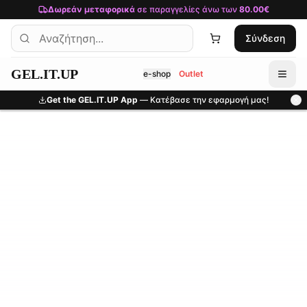
Μετάβαση στο κύριο περιεχόμενο
Δωρεάν μεταφορικά
σε παραγγελίες άνω των
80.00€
Σύνδεση
GEL.IT.UP
e-shop
Outlet
Get the GEL.IT.UP App
— Κατέβασε την εφαρμογή μας!