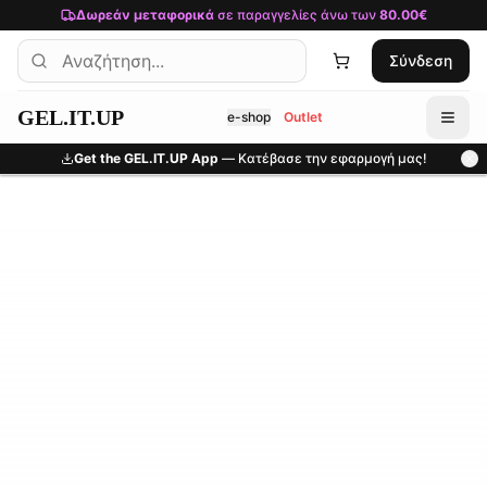
Μετάβαση στο κύριο περιεχόμενο
Δωρεάν μεταφορικά
σε παραγγελίες άνω των
80.00€
Σύνδεση
GEL.IT.UP
e-shop
Outlet
Get the GEL.IT.UP App
— Κατέβασε την εφαρμογή μας!