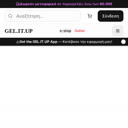
Μετάβαση στο κύριο περιεχόμενο
Δωρεάν μεταφορικά
σε παραγγελίες άνω των
80.00€
Σύνδεση
GEL.IT.UP
e-shop
Outlet
Get the GEL.IT.UP App
— Κατέβασε την εφαρμογή μας!