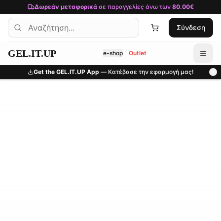
Μετάβαση στο κύριο περιεχόμενο
Δωρεάν μεταφορικά
σε παραγγελίες άνω των
80.00€
Σύνδεση
GEL.IT.UP
e-shop
Outlet
Get the GEL.IT.UP App
— Κατέβασε την εφαρμογή μας!