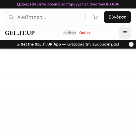
Μετάβαση στο κύριο περιεχόμενο
Δωρεάν μεταφορικά
σε παραγγελίες άνω των
80.00€
Σύνδεση
GEL.IT.UP
e-shop
Outlet
Get the GEL.IT.UP App
— Κατέβασε την εφαρμογή μας!