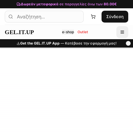
Μετάβαση στο κύριο περιεχόμενο
Δωρεάν μεταφορικά
σε παραγγελίες άνω των
80.00€
Σύνδεση
GEL.IT.UP
e-shop
Outlet
Get the GEL.IT.UP App
— Κατέβασε την εφαρμογή μας!