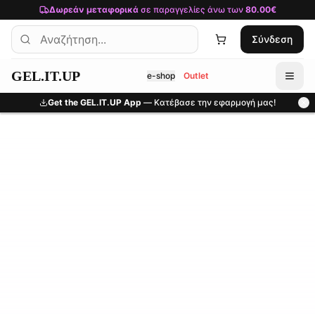
Μετάβαση στο κύριο περιεχόμενο
Δωρεάν μεταφορικά
σε παραγγελίες άνω των
80.00€
Σύνδεση
GEL.IT.UP
e-shop
Outlet
Get the GEL.IT.UP App
— Κατέβασε την εφαρμογή μας!