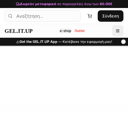
Μετάβαση στο κύριο περιεχόμενο
Δωρεάν μεταφορικά
σε παραγγελίες άνω των
80.00€
Σύνδεση
GEL.IT.UP
e-shop
Outlet
Get the GEL.IT.UP App
— Κατέβασε την εφαρμογή μας!