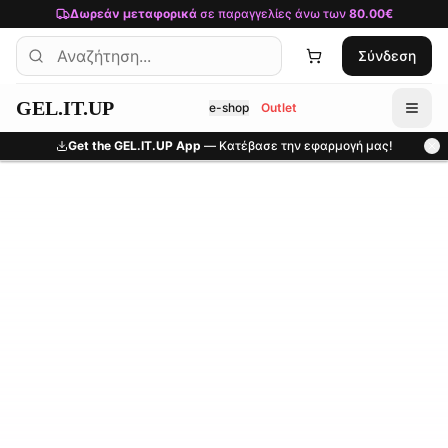
Μετάβαση στο κύριο περιεχόμενο
Δωρεάν μεταφορικά
σε παραγγελίες άνω των
80.00€
Σύνδεση
GEL.IT.UP
e-shop
Outlet
Get the GEL.IT.UP App
— Κατέβασε την εφαρμογή μας!