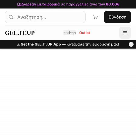
Μετάβαση στο κύριο περιεχόμενο
Δωρεάν μεταφορικά
σε παραγγελίες άνω των
80.00€
Σύνδεση
GEL.IT.UP
e-shop
Outlet
Get the GEL.IT.UP App
— Κατέβασε την εφαρμογή μας!