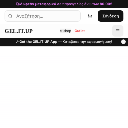
Μετάβαση στο κύριο περιεχόμενο
Δωρεάν μεταφορικά
σε παραγγελίες άνω των
80.00€
Σύνδεση
GEL.IT.UP
e-shop
Outlet
Get the GEL.IT.UP App
— Κατέβασε την εφαρμογή μας!