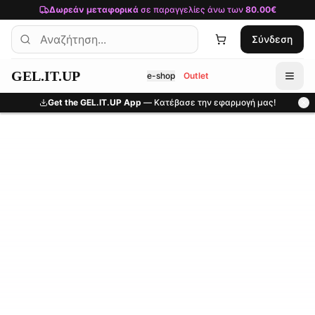
Μετάβαση στο κύριο περιεχόμενο
Δωρεάν μεταφορικά
σε παραγγελίες άνω των
80.00€
Σύνδεση
GEL.IT.UP
e-shop
Outlet
Get the GEL.IT.UP App
— Κατέβασε την εφαρμογή μας!