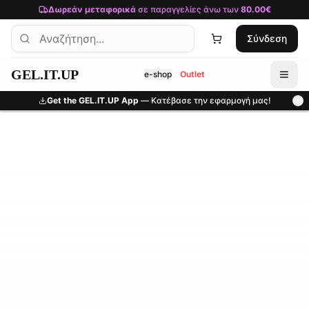
Μετάβαση στο κύριο περιεχόμενο
Δωρεάν μεταφορικά
σε παραγγελίες άνω των
80.00€
Σύνδεση
GEL.IT.UP
e-shop
Outlet
Get the GEL.IT.UP App
— Κατέβασε την εφαρμογή μας!