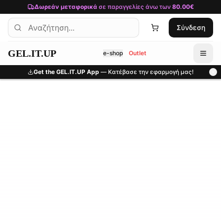
Μετάβαση στο κύριο περιεχόμενο
Δωρεάν μεταφορικά
σε παραγγελίες άνω των
80.00€
Σύνδεση
GEL.IT.UP
e-shop
Outlet
Get the GEL.IT.UP App
— Κατέβασε την εφαρμογή μας!