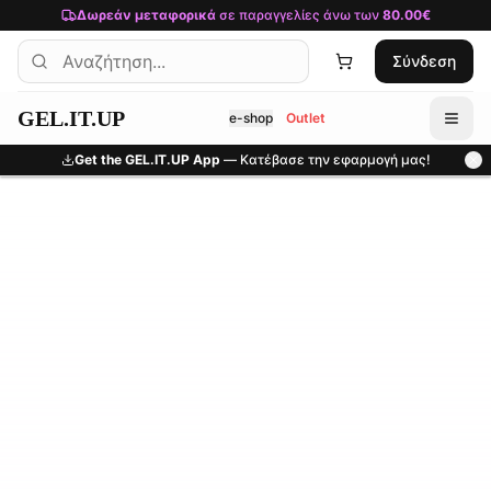
Μετάβαση στο κύριο περιεχόμενο
Δωρεάν μεταφορικά
σε παραγγελίες άνω των
80.00€
Σύνδεση
GEL.IT.UP
e-shop
Outlet
Get the GEL.IT.UP App
— Κατέβασε την εφαρμογή μας!