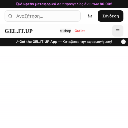
Μετάβαση στο κύριο περιεχόμενο
Δωρεάν μεταφορικά
σε παραγγελίες άνω των
80.00€
Σύνδεση
GEL.IT.UP
e-shop
Outlet
Get the GEL.IT.UP App
— Κατέβασε την εφαρμογή μας!