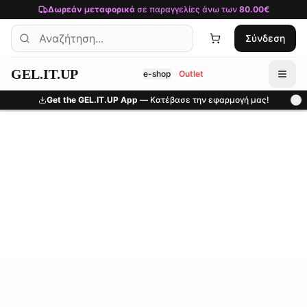
Μετάβαση στο κύριο περιεχόμενο
Δωρεάν μεταφορικά
σε παραγγελίες άνω των
80.00€
Σύνδεση
GEL.IT.UP
e-shop
Outlet
Get the GEL.IT.UP App
— Κατέβασε την εφαρμογή μας!