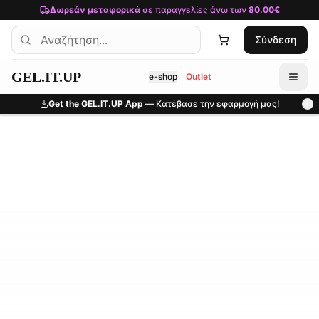
Μετάβαση στο κύριο περιεχόμενο
Δωρεάν μεταφορικά
σε παραγγελίες άνω των
80.00€
Σύνδεση
GEL.IT.UP
e-shop
Outlet
Get the GEL.IT.UP App
— Κατέβασε την εφαρμογή μας!