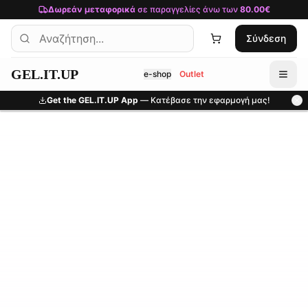
Μετάβαση στο κύριο περιεχόμενο
Δωρεάν μεταφορικά
σε παραγγελίες άνω των
80.00€
Σύνδεση
GEL.IT.UP
e-shop
Outlet
Get the GEL.IT.UP App
— Κατέβασε την εφαρμογή μας!