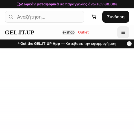
Μετάβαση στο κύριο περιεχόμενο
Δωρεάν μεταφορικά
σε παραγγελίες άνω των
80.00€
Σύνδεση
GEL.IT.UP
e-shop
Outlet
Get the GEL.IT.UP App
— Κατέβασε την εφαρμογή μας!