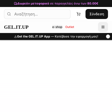
Μετάβαση στο κύριο περιεχόμενο
Δωρεάν μεταφορικά
σε παραγγελίες άνω των
80.00€
Σύνδεση
GEL.IT.UP
e-shop
Outlet
Get the GEL.IT.UP App
— Κατέβασε την εφαρμογή μας!