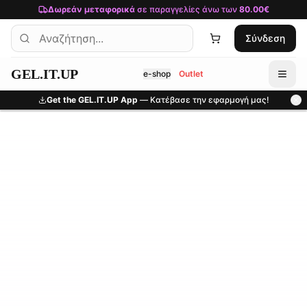
Μετάβαση στο κύριο περιεχόμενο
Δωρεάν μεταφορικά
σε παραγγελίες άνω των
80.00€
Σύνδεση
GEL.IT.UP
e-shop
Outlet
Get the GEL.IT.UP App
— Κατέβασε την εφαρμογή μας!