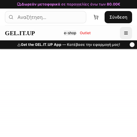
Μετάβαση στο κύριο περιεχόμενο
Δωρεάν μεταφορικά
σε παραγγελίες άνω των
80.00€
Σύνδεση
GEL.IT.UP
e-shop
Outlet
Get the GEL.IT.UP App
— Κατέβασε την εφαρμογή μας!