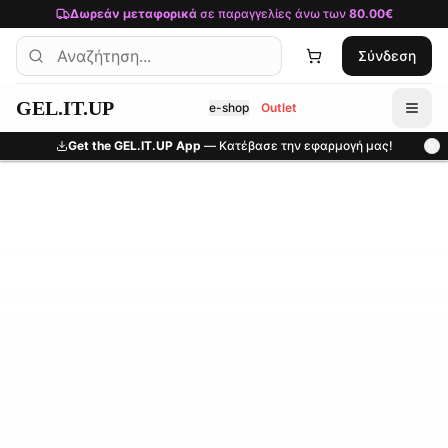
Μετάβαση στο κύριο περιεχόμενο
Δωρεάν μεταφορικά
σε παραγγελίες άνω των
80.00€
Σύνδεση
GEL.IT.UP
e-shop
Outlet
Get the GEL.IT.UP App
— Κατέβασε την εφαρμογή μας!