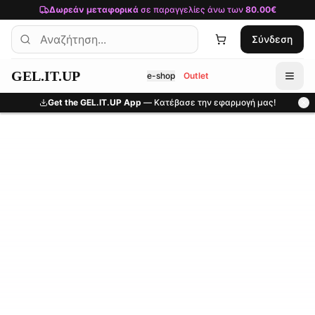
Μετάβαση στο κύριο περιεχόμενο
Δωρεάν μεταφορικά
σε παραγγελίες άνω των
80.00€
Σύνδεση
GEL.IT.UP
e-shop
Outlet
Get the GEL.IT.UP App
— Κατέβασε την εφαρμογή μας!