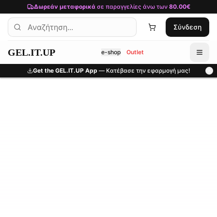
Μετάβαση στο κύριο περιεχόμενο
Δωρεάν μεταφορικά
σε παραγγελίες άνω των
80.00€
Σύνδεση
GEL.IT.UP
e-shop
Outlet
Get the GEL.IT.UP App
— Κατέβασε την εφαρμογή μας!