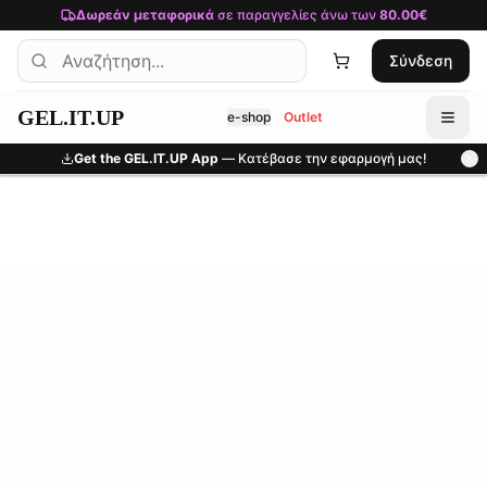
Μετάβαση στο κύριο περιεχόμενο
Δωρεάν μεταφορικά
σε παραγγελίες άνω των
80.00€
Σύνδεση
GEL.IT.UP
e-shop
Outlet
Get the GEL.IT.UP App
— Κατέβασε την εφαρμογή μας!