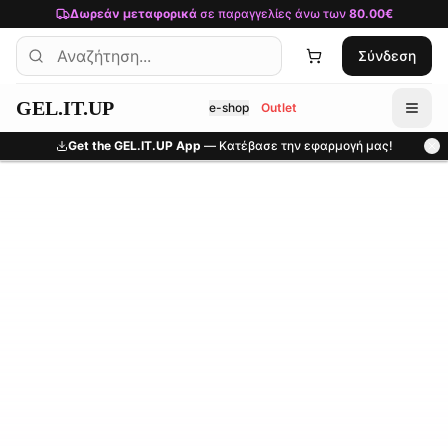
Μετάβαση στο κύριο περιεχόμενο
Δωρεάν μεταφορικά
σε παραγγελίες άνω των
80.00€
Σύνδεση
GEL.IT.UP
e-shop
Outlet
Get the GEL.IT.UP App
— Κατέβασε την εφαρμογή μας!