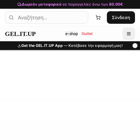
Μετάβαση στο κύριο περιεχόμενο
Δωρεάν μεταφορικά
σε παραγγελίες άνω των
80.00€
Σύνδεση
GEL.IT.UP
e-shop
Outlet
Get the GEL.IT.UP App
— Κατέβασε την εφαρμογή μας!