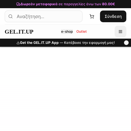
Μετάβαση στο κύριο περιεχόμενο
Δωρεάν μεταφορικά
σε παραγγελίες άνω των
80.00€
Σύνδεση
GEL.IT.UP
e-shop
Outlet
Get the GEL.IT.UP App
— Κατέβασε την εφαρμογή μας!