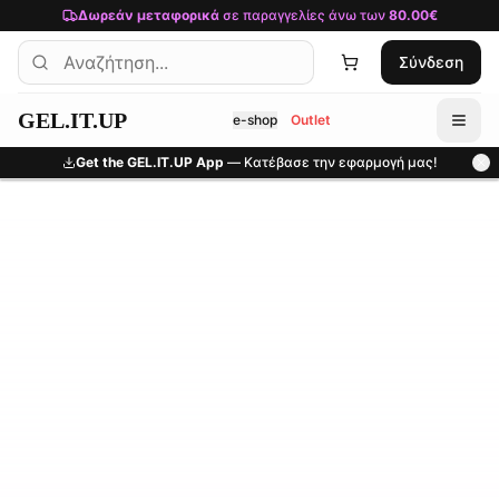
Μετάβαση στο κύριο περιεχόμενο
Δωρεάν μεταφορικά
σε παραγγελίες άνω των
80.00€
Σύνδεση
GEL.IT.UP
e-shop
Outlet
Get the GEL.IT.UP App
— Κατέβασε την εφαρμογή μας!