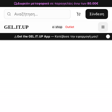
Μετάβαση στο κύριο περιεχόμενο
Δωρεάν μεταφορικά
σε παραγγελίες άνω των
80.00€
Σύνδεση
GEL.IT.UP
e-shop
Outlet
Get the GEL.IT.UP App
— Κατέβασε την εφαρμογή μας!